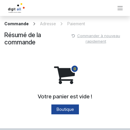
Se rendre au contenu
Commande
Adresse
Paiement
Résumé de la
Commander à nouveau
commande
rapidement
Votre panier est vide !
Boutique