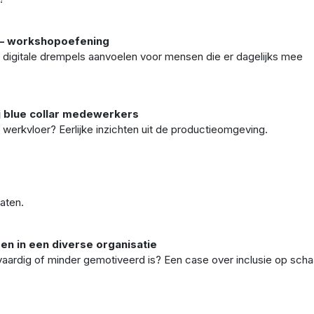
" — workshopoefening
oe digitale drempels aanvoelen voor mensen die er dagelijks mee
ij blue collar medewerkers
werkvloer? Eerlijke inzichten uit de productieomgeving.
raten.
den in een diverse organisatie
 vaardig of minder gemotiveerd is? Een case over inclusie op scha