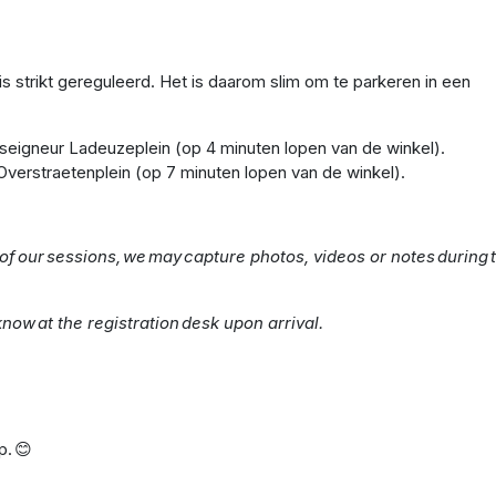
s strikt gereguleerd. Het is daarom slim om te parkeren in een
nseigneur Ladeuzeplein (op 4 minuten lopen van de winkel).
 Overstraetenplein (op 7 minuten lopen van de winkel).
of our sessions, we may capture photos, videos or notes during 
know at the registration desk upon arrival.
lp. 😊