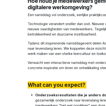
Hoe houd je medewerkers gemo
digitalere werkomgeving?
Een namiddag vol onderzoek, eerlijke praktijkca
Technologie verandert sneller dan ooit. Nieuwe
nieuwe vaardigheden van medewerkers. Tegelijk w
betrokkenheid en duurzame inzetbaarheid.
Tijdens dit inspirerende namiddagevent delen Ac
naar levenslang leren. We koppelen deze inzicht
werk maken van een sterke leercultuur en toek
Verwacht een interactieve namiddag met onderzo
concrete inspiratie om leren en ontwikkeling ste
What can you expect?
Onderzoeksresultaten die je anders do
gezamenlijk onderzoek naar levenslang lere
medewerkers "het wel oppikken" een dure m