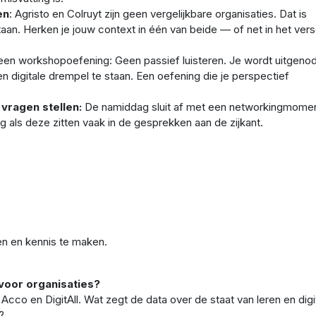
en
: Agristo en Colruyt zijn geen vergelijkbare organisaties. Dat is
an. Herken je jouw context in één van beide — of net in het vers
een workshopoefening: Geen passief luisteren. Je wordt uitgeno
n digitale drempel te staan. Een oefening die je perspectief
vragen stellen:
De namiddag sluit af met een networkingmomen
 als deze zitten vaak in de gesprekken aan de zijkant.
en en kennis te maken.
 voor organisaties?
Acco en DigitAll. Wat zegt de data over de staat van leren en digi
g?