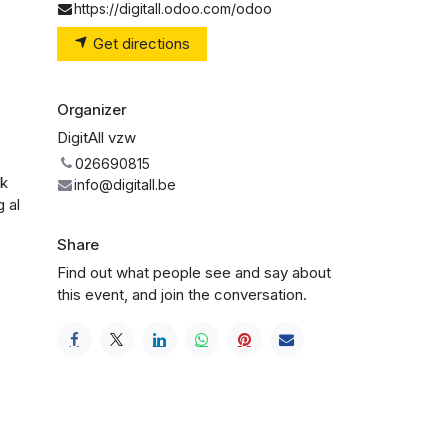
https://digitall.odoo.com/odoo
Get directions
Organizer
,
DigitAll vzw
026690815
ek
info@digitall.be
 al
Share
Find out what people see and say about
this event, and join the conversation.