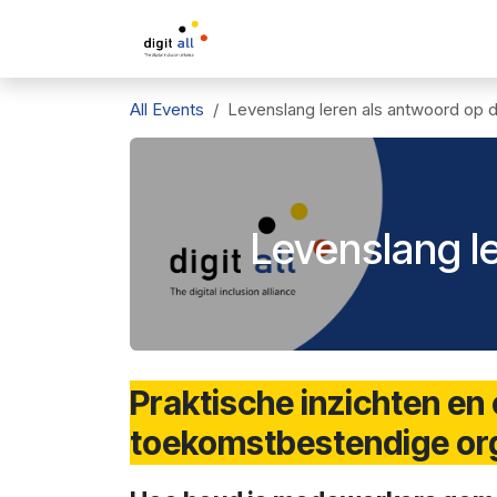
Skip to Content
A propos de DigitAll
L'inclusio
All Events
Levenslang leren als antwoord op d
Levenslang le
Praktische inzichten en
toekomstbestendige org