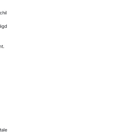
chil
digd
t.
tale