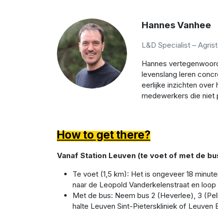
Hannes Vanhee
L&D Specialist – Agri
Hannes vertegenwoordi
levenslang leren conc
eerlijke inzichten over
medewerkers die niet pe
How to get there?
Vanaf Station Leuven (te voet of met de bu
Te voet (1,5 km): Het is ongeveer 18 minute
naar de Leopold Vanderkelenstraat en loop 
Met de bus: Neem bus 2 (Heverlee), 3 (Pelle
halte Leuven Sint-Pieterskliniek of Leuven