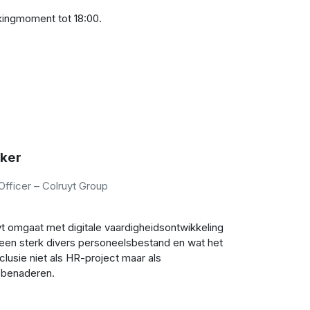
kingmoment tot 18:00.
rker
 Officer – Colruyt Group
yt omgaat met digitale vaardigheidsontwikkeling
 een sterk divers personeelsbestand en wat het
clusie niet als HR-project maar als
e benaderen.