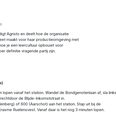
sto
gt Agristo en deelt hoe de organisatie
reet maakt voor haar productieomgeving met
 hoe je een leercultuur opbouwt voor
r definitie vragende partij zijn.
s)
n lopen vanaf het station. Wandel de Bondgenotenlaan af, sla link
rechtdoor de Blijde-Inkomststraat in.
nberg) of 600 (Aarschot) aan het station. Stap uit bij de
 Erasme Ruelensvest. Vanaf daar is het nog 3 minuten lopen.