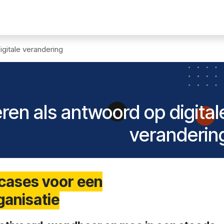
n digitale
Solutions
News
Events
Membres
Contact
igitale verandering
ren als antwoord op digital
veranderin
 cases voor een
anisatie