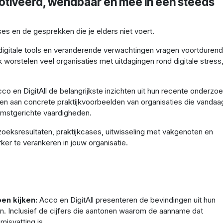
tiveerd, wendbaar en mee in een steeds
ses en de gesprekken die je elders niet voert.
 digitale tools en veranderende verwachtingen vragen voortdurend
orstelen veel organisaties met uitdagingen rond digitale stress
co en DigitAll de belangrijkste inzichten uit hun recente onderzo
en aan concrete praktijkvoorbeelden van organisaties die vandaag
omstgerichte vaardigheden.
eksresultaten, praktijkcases, uitwisseling met vakgenoten en
rker te verankeren in jouw organisatie.
en kijken:
Acco en DigitAll presenteren de bevindingen uit hun
n. Inclusief de cijfers die aantonen waarom de aanname dat
isvatting is.