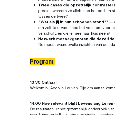
Twee cases die opzettelijk contraster
precies waarom ze allebei op het podium sta
tussen de twee?
"Wat als jij in hun schoenen stond?
" — 
om zelf te ervaren hoe het voelt om voor ee
verschuift, en die je mee naar huis neemt.
Netwerk met vakgenoten die dezelfde 
De meest waardevolle inzichten van een dag
Program
13:30 Onthaal
Welkom bij Acco in Leuven. Tijd om aan te kom
14:00 Hoe relevant blijft Levenslang Leren
De resultaten uit het gezamenlijk onderzoek van 
vaardigheden in Belgische organisaties vandaa