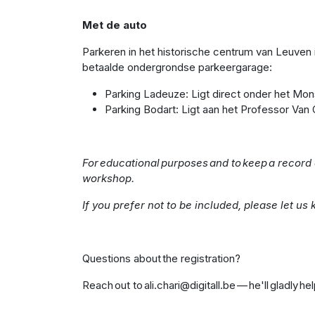
Met de auto
Parkeren in het historische centrum van Leuven i
betaalde ondergrondse parkeergarage:
Parking Ladeuze: Ligt direct onder het Mo
Parking Bodart: Ligt aan het Professor Van
For educational purposes and to keep a record 
workshop.
If you prefer not to be included, please let us 
Questions about the registration?
Reach out to ali.chari@digitall.be — he'll gladly he